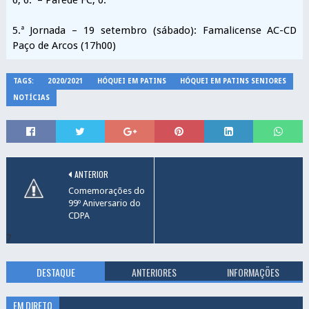
6; 6.º – Parede FC, 0.
5.ª Jornada – 19 setembro (sábado): Famalicense AC-CD
Paço de Arcos (17h00)
TAGS:
2020/2021
HÓQUEI EM PATINS
HÓQUEI EM PATINS SENIORES
NOTÍCIAS
ANTERIOR
Comemorações do
99º Aniversario do
CDPA
7
DESTAQUE
ANTERIORES
INFORMAÇÕES
EM DIRETO