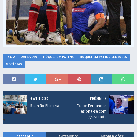
TAGS:
2018/2019
HÓQUEI EM PATINS
HÓQUEI EM PATINS SENIORES
NOTÍCIAS
ANTERIOR
PRÓXIMO
Reunião Plenária
Felipe Fernandes
lesiona-se com
gravidade
7
DESTAQUE
ANTERIORES
INFORMAÇÕES